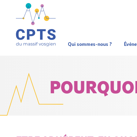
Qui sommes-nous ?
Évén
POURQUOI