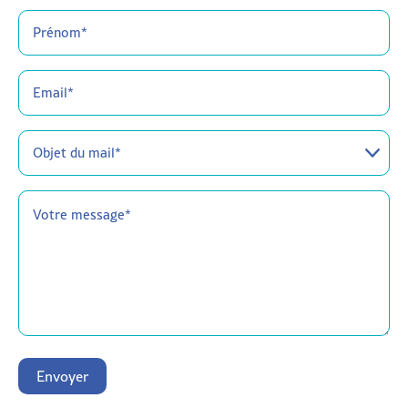
Prénom*
(Nécessaire)
Email
(Nécessaire)
Objet
du
mail
Message
(Nécessaire)
Envoyer