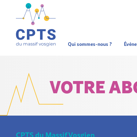
Qui sommes-nous ?
Évén
VOTRE A
CPTS du Massif Vosgien