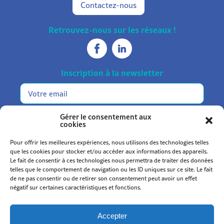
Contactez-nous
Retrouvez-nous sur les réseaux !
Inscription à la newsletter
E-
mail
m'inscrire
Gérer le consentement aux
cookies
Pour offrir les meilleures expériences, nous utilisons des technologies telles
que les cookies pour stocker et/ou accéder aux informations des appareils.
Le fait de consentir à ces technologies nous permettra de traiter des données
telles que le comportement de navigation ou les ID uniques sur ce site. Le fait
de ne pas consentir ou de retirer son consentement peut avoir un effet
Statuts et règlement
négatif sur certaines caractéristiques et fonctions.
Mentions légales
Politique de confidentialité
Accepter
Politique de cookies (UE)